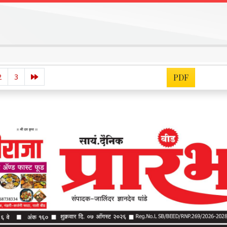
2
3
PDF